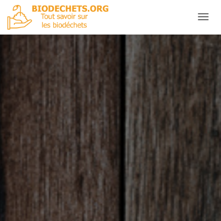
D
É
P
L
I
E
R
L
A
N
A
V
I
G
A
T