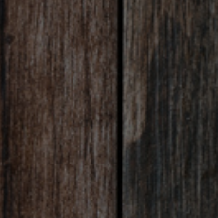
I
O
N