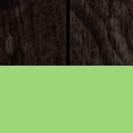
Les biodéchets, c’est quoi ?
Les biodéchets correspondent aux
déchets
organiques
issus de ressources
naturelles
végétales ou animales
.
Ils sont
constitués
principalement des
déchets de cuisine
(épluchures
de légumes et autres restes alimentaires) et des